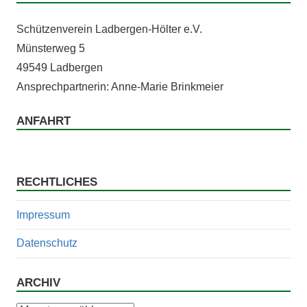
Schützen­vere­in Lad­ber­gen-Höl­ter e.V.
Mün­ster­weg 5
49549 Ladbergen
Ansprech­part­ner­in: Anne-Marie Brinkmeier
ANFAHRT
RECHTLICHES
Impressum
Datenschutz
ARCHIV