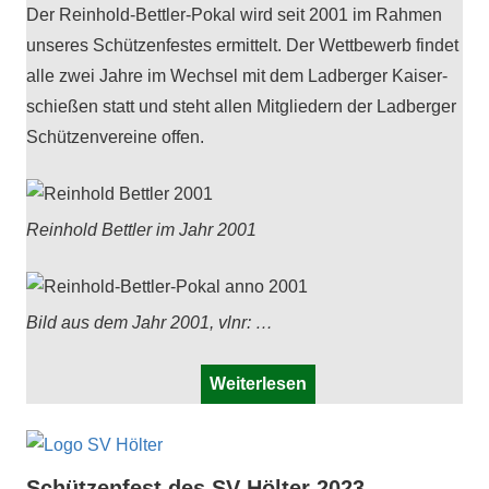
Der Rein­hold-Bet­tler-Pokal wird seit 2001 im Rah­men
unseres Schützen­festes ermit­telt. Der Wet­tbe­werb find­et
alle zwei Jahre im Wech­sel mit dem Lad­berg­er Kaiser­
schießen statt und ste­ht allen Mit­gliedern der Lad­berg­er
Schützen­vere­ine offen.
Rein­hold Bet­tler im Jahr 2001
Bild aus dem Jahr 2001, vlnr: …
Weiterlesen
Schützenfest des SV Hölter 2023 —