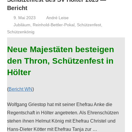
Bericht
9. Mai 2023
André Leise
Jubiläum
,
Reinhold-Bettler-Pokal
,
Schützenfest
,
Schützenkönig
Neue Majestäten besteigen
den Thron, Schützenfest in
Hölter
(
Bericht WN
)
Wolf­gang Griestop hat mit sein­er Ehe­frau Anke die
Regentschaft in Höl­ter ange­treten. Als Ehren­schützen
ste­hen ihnen Hel­mut König mit Ehe­frau Chris­tel und
Hans-Dieter Köt­ter mit Ehe­frau Tan­ja zur …