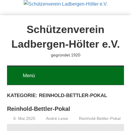
Zum
Inhalt
springen
Schützenverein
Ladbergen-Hölter e.V.
gegründet 1920
Menü
KATEGORIE:
REINHOLD-BETTLER-POKAL
Reinhold-Bettler-Pokal
6. Mai 2025
André Leise
Reinhold-Bettler-Pokal