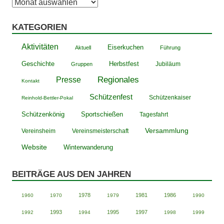
Archiv
KATEGORIEN
Aktivitäten
Eiserkuchen
Aktuell
Führung
Geschichte
Herbstfest
Jubiläum
Gruppen
Presse
Regionales
Kontakt
Schützenfest
Schützenkaiser
Reinhold-Bettler-Pokal
Schützenkönig
Sportschießen
Tagesfahrt
Versammlung
Vereinsheim
Vereinsmeisterschaft
Website
Winterwanderung
BEITRÄGE AUS DEN JAHREN
1978
1981
1986
1960
1970
1979
1990
1993
1995
1997
1992
1994
1998
1999