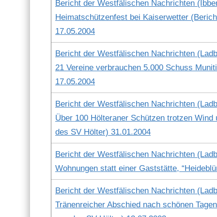
Bericht der West­fälis­chen Nachricht­en (Ibbe
Heimatschützen­fest bei Kaiser­wet­ter (Beric
17.05.2004
Bericht der West­fälis­chen Nachricht­en (Lad­b
21 Vere­ine ver­brauchen 5.000 Schuss Muni­ti
17.05.2004
Bericht der West­fälis­chen Nachricht­en (Lad­b
Über 100 Höl­ter­an­er Schützen trotzen Wind 
des SV Höl­ter) 31.01.2004
Bericht der West­fälis­chen Nachricht­en (Lad­b
Woh­nun­gen statt ein­er Gast­stätte, “Hei­de­b
Bericht der West­fälis­chen Nachricht­en (Lad­b
Trä­nen­re­ich­er Abschied nach schö­nen Tage