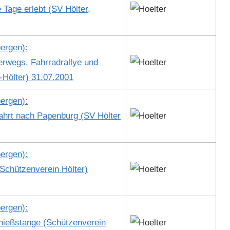
Tage erlebt (SV Höl­ter,
er­gen):
ter­wegs, Fahrradral­lye und
-Höl­ter) 31.07.2001
er­gen):
fahrt nach Papen­burg (SV Höl­ter
er­gen):
chützen­vere­in Höl­ter)
er­gen):
chießs­tange (Schützen­vere­in