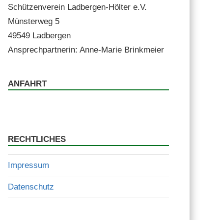
Schützen­vere­in Lad­ber­gen-Höl­ter e.V.
Mün­ster­weg 5
49549 Ladbergen
Ansprech­part­ner­in: Anne-Marie Brinkmeier
ANFAHRT
RECHTLICHES
Impressum
Datenschutz