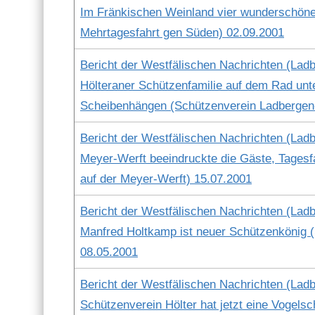
Im Fränkischen Wein­land vier wun­der­schöne 
Mehrtages­fahrt gen Süden) 02.09.2001
Bericht der West­fälis­chen Nachricht­en (Lad­b
Höl­ter­an­er Schützen­fam­i­lie auf dem Rad un
Scheiben­hän­gen (Schützen­vere­in Lad­ber­gen
Bericht der West­fälis­chen Nachricht­en (Lad­b
Mey­er-Werft beein­druck­te die Gäste, Tages­
auf der Mey­er-Werft) 15.07.2001
Bericht der West­fälis­chen Nachricht­en (Lad­b
Man­fred Holtkamp ist neuer Schützenkönig (S
08.05.2001
Bericht der West­fälis­chen Nachricht­en (Lad­b
Schützen­vere­in Höl­ter hat jet­zt eine Vogels