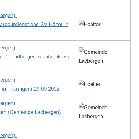
er­gen):
­cour­di­enst des SV Höl­ter in
er­gen):
, 1. Lad­berg­er Schützenkaiser
er­gen):
e in Thürin­gen) 29.09.2002
er­gen):
eßen (Gemeinde Lad­ber­gen)
er­gen):