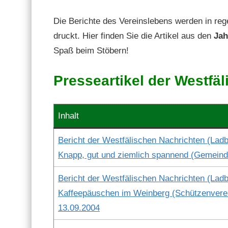
Die Berichte des Vere­inslebens wer­den in reg
druckt. Hier find­en Sie die Artikel aus den
Jah
Spaß beim Stöbern!
Presseartikel der Westfä
Inhalt
Bericht der West­fälis­chen Nachricht­en (Lad­b
Knapp, gut und ziem­lich span­nend (Gemein­d
Bericht der West­fälis­chen Nachricht­en (Lad­b
Kaf­feep­äuschen im Wein­berg (Schützen­vere­i
13.09.2004