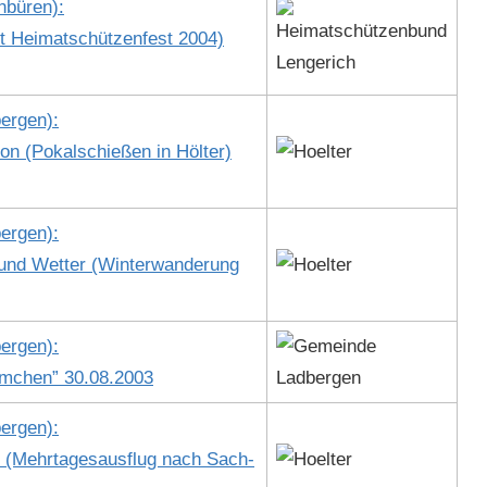
n­büren):
ht Heimatschützen­fest 2004)
er­gen):
on (Pokalschießen in Höl­ter)
er­gen):
und Wet­ter (Win­ter­wan­derung
er­gen):
lüm­chen” 30.08.2003
er­gen):
n (Mehrtage­saus­flug nach Sach­