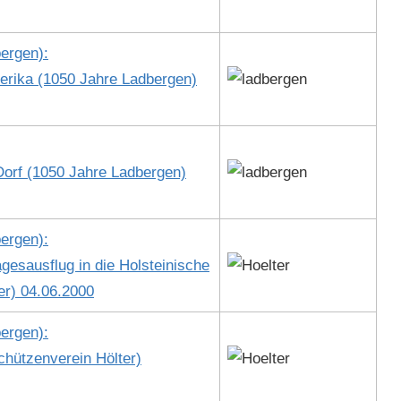
er­gen):
eri­ka (1050 Jahre Lad­ber­gen)
Dorf (1050 Jahre Lad­ber­gen)
er­gen):
­saus­flug in die Hol­steinis­che
ter) 04.06.2000
er­gen):
ützen­vere­in Höl­ter)