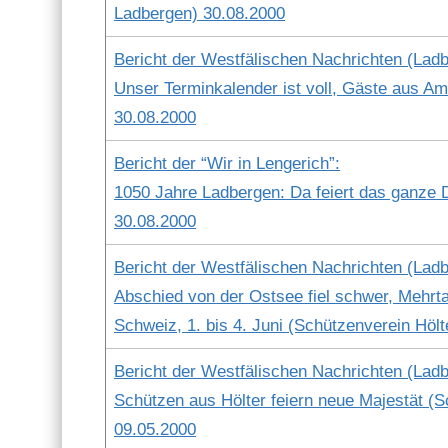
Lad­ber­gen) 30.08.2000
Bericht der West­fälis­chen Nachricht­en (Lad­b
Unser Ter­minkalen­der ist voll, Gäste aus Am
30.08.2000
Bericht der “Wir in Lengerich”:
1050 Jahre Lad­ber­gen: Da feiert das ganze 
30.08.2000
Bericht der West­fälis­chen Nachricht­en (Lad­b
Abschied von der Ost­see fiel schw­er, Mehrtage
Schweiz, 1. bis 4. Juni (Schützen­vere­in Höl­
Bericht der West­fälis­chen Nachricht­en (Lad­b
Schützen aus Höl­ter feiern neue Majestät (Sch
09.05.2000