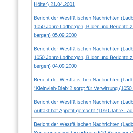
Höl­ter) 21.04.2001
Bericht der West­fälis­chen Nachricht­en (Lad­b
1050 Jahre Lad­ber­gen, Bilder und Berichte 
ber­gen) 05.09.2000
Bericht der West­fälis­chen Nachricht­en (Lad­b
1050 Jahre Lad­ber­gen, Bilder und Berichte 
ber­gen) 04.09.2000
Bericht der West­fälis­chen Nachricht­en (Lad­b
“Kleinvieh-Dieb“2 sorgt für Ver­wirrung (1050
Bericht der West­fälis­chen Nachricht­en (Lad­b
Auf­takt hat Appetit gemacht (1050 Jahre Lad
Bericht der West­fälis­chen Nachricht­en (Lad­b
Senioren­nach­mit­tag erfreute 510 Besuch­er 