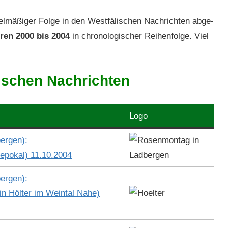
elmäßiger Folge in den West­fälis­chen Nachricht­en abge­
ren 2000 bis 2004
in chro­nol­o­gis­ch­er Rei­hen­folge. Viel
lischen Nachrichten
Logo
er­gen):
e­pokal) 11.10.2004
er­gen):
n Höl­ter im Wein­tal Nahe)