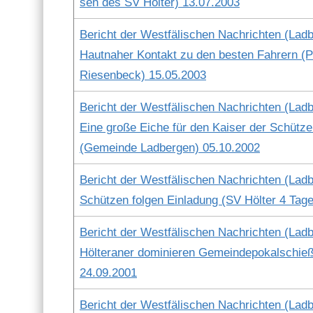
sen des SV Höl­ter) 13.07.2003
Bericht der West­fälis­chen Nachricht­en (Lad­b
Haut­na­her Kon­takt zu den besten Fahrern (Par
Riesen­beck) 15.05.2003
Bericht der West­fälis­chen Nachricht­en (Lad­b
Eine große Eiche für den Kaiser der Schützen
(Gemeinde Lad­ber­gen) 05.10.2002
Bericht der West­fälis­chen Nachricht­en (Lad­b
Schützen fol­gen Ein­ladung (SV Höl­ter 4 Tag
Bericht der West­fälis­chen Nachricht­en (Lad­b
Höl­ter­an­er dominieren Gemein­de­pokalschi
24.09.2001
Bericht der West­fälis­chen Nachricht­en (Lad­b