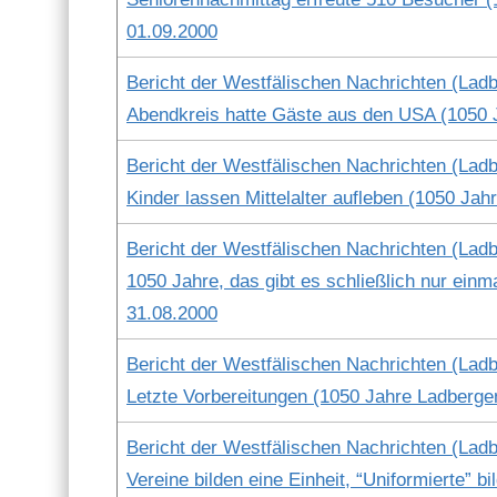
01.09.2000
Bericht der West­fälis­chen Nachricht­en (Lad­b
Abend­kreis hat­te Gäste aus den USA (1050 
Bericht der West­fälis­chen Nachricht­en (Lad­b
Kinder lassen Mit­te­lal­ter aufleben (1050 Ja
Bericht der West­fälis­chen Nachricht­en (Lad­b
1050 Jahre, das gibt es schließlich nur ein­m
31.08.2000
Bericht der West­fälis­chen Nachricht­en (Lad­b
Let­zte Vor­bere­itun­gen (1050 Jahre Lad­ber­g
Bericht der West­fälis­chen Nachricht­en (Lad­b
Vere­ine bilden eine Ein­heit, “Uni­formierte” b