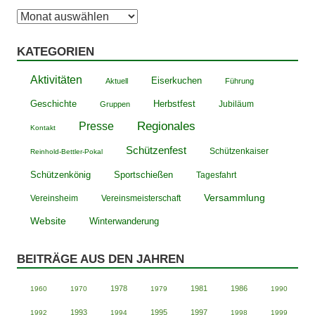
Archiv
KATEGORIEN
Aktivitäten
Eiserkuchen
Aktuell
Führung
Geschichte
Herbstfest
Jubiläum
Gruppen
Presse
Regionales
Kontakt
Schützenfest
Schützenkaiser
Reinhold-Bettler-Pokal
Schützenkönig
Sportschießen
Tagesfahrt
Versammlung
Vereinsheim
Vereinsmeisterschaft
Website
Winterwanderung
BEITRÄGE AUS DEN JAHREN
1978
1981
1986
1960
1970
1979
1990
1993
1995
1997
1992
1994
1998
1999