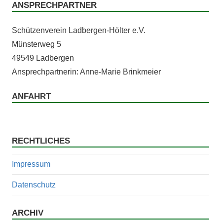
ANSPRECHPARTNER
Schützen­vere­in Lad­ber­gen-Höl­ter e.V.
Mün­ster­weg 5
49549 Ladbergen
Ansprech­part­ner­in: Anne-Marie Brinkmeier
ANFAHRT
RECHTLICHES
Impressum
Datenschutz
ARCHIV