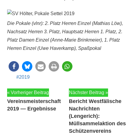
Die Pokale (vlnr): 2. Platz Her­ren Einzel (Math­ias Löw),
Nach­satz Her­ren 3. Platz, Haupt­satz Her­ren 1. Platz, 2.
Platz Damen Einzel (Anne-Marie Brinkmeier), 1. Platz
Her­ren Einzel (Uwe Haverkamp), Spaßpokal
2019
Beitragsnavigation
Vorheriger Beitrag
Nächster Beitrag
Vereinsmeisterschaft
Bericht Westfälische
2019 — Ergebnisse
Nachrichten
(Lengerich):
Müllsammelaktion des
Schützenvereins