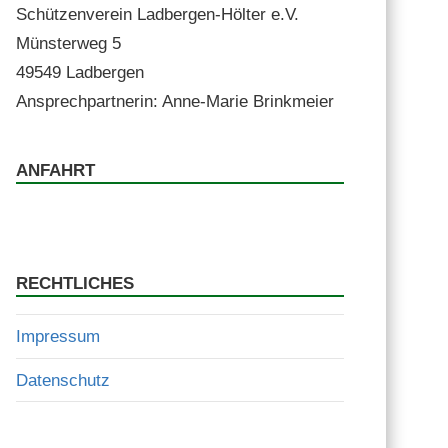
Schützen­vere­in Lad­ber­gen-Höl­ter e.V.
Mün­ster­weg 5
49549 Ladbergen
Ansprech­part­ner­in: Anne-Marie Brinkmeier
ANFAHRT
RECHTLICHES
Impressum
Datenschutz