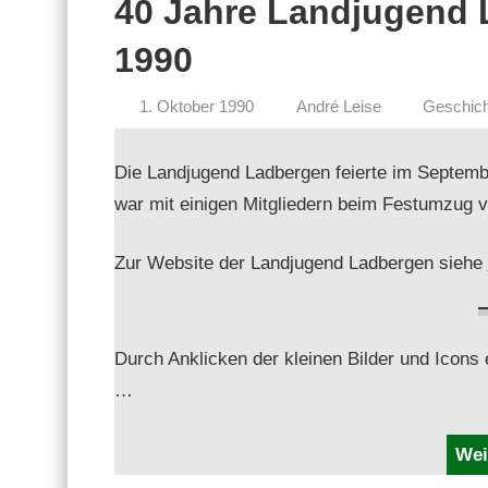
40 Jahre Landjugend 
1990
1. Oktober 1990
André Leise
Geschich
Die Land­ju­gend Lad­ber­gen feierte im Sep­tem
war mit eini­gen Mit­gliedern beim Fes­tumzug v
Zur Web­site der Land­ju­gend Lad­ber­gen siehe
Durch Anklick­en der kleinen Bilder und Icons er
…
Wei