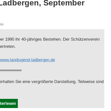
Ladbergen, September
te
­ber 1990 ihr 40-jähriges Beste­hen. Der Schützen­vere­in
ertreten.
www.landjugend-ladbergen.de
hal­ten Sie eine ver­größerte Darstel­lung. Teil­weise sind
terlesen