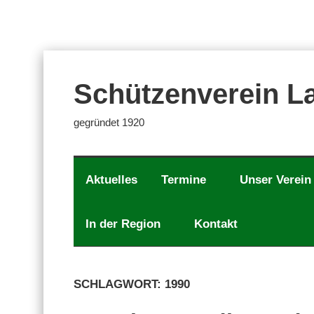
Zum
Inhalt
springen
Schützenverein La
gegründet 1920
Aktuelles
Termine
Unser Verein
In der Region
Kontakt
SCHLAGWORT:
1990