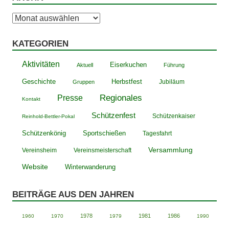
Archiv
KATEGORIEN
Aktivitäten
Eiserkuchen
Aktuell
Führung
Geschichte
Herbstfest
Jubiläum
Gruppen
Presse
Regionales
Kontakt
Schützenfest
Schützenkaiser
Reinhold-Bettler-Pokal
Schützenkönig
Sportschießen
Tagesfahrt
Versammlung
Vereinsheim
Vereinsmeisterschaft
Website
Winterwanderung
BEITRÄGE AUS DEN JAHREN
1978
1981
1986
1960
1970
1979
1990