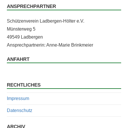
ANSPRECHPARTNER
Schützen­vere­in Lad­ber­gen-Höl­ter e.V.
Mün­ster­weg 5
49549 Ladbergen
Ansprech­part­ner­in: Anne-Marie Brinkmeier
ANFAHRT
RECHTLICHES
Impressum
Datenschutz
ARCHIV