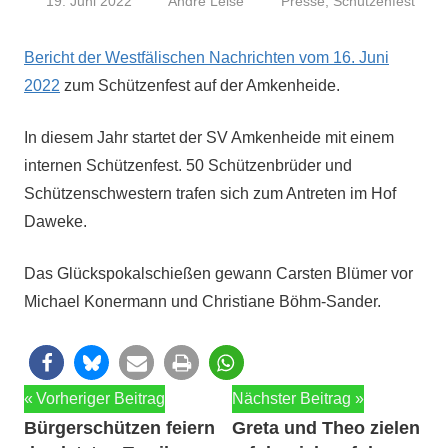
19. Juni 2022
André Leise
Presse
,
Schützenfest
Bericht der West­fälis­chen Nachricht­en vom 16. Juni
2022
zum Schützen­fest auf der Amkenheide.
In diesem Jahr startet der SV Amken­hei­de mit einem
inter­nen Schützen­fest. 50 Schützen­brüder und
Schützen­schwest­ern trafen sich zum Antreten im Hof
Daweke.
Das Glück­spokalschießen gewann Carsten Blümer vor
Michael Kon­er­mann und Chris­tiane Böhm-Sander.
Beitragsnavigation
Vorheriger Beitrag
Nächster Beitrag
Bürgerschützen feiern
Greta und Theo zielen