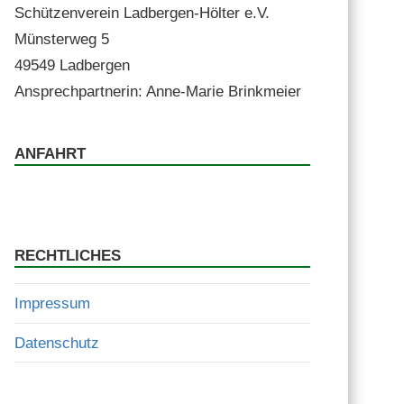
Schützen­vere­in Lad­ber­gen-Höl­ter e.V.
Mün­ster­weg 5
49549 Ladbergen
Ansprech­part­ner­in: Anne-Marie Brinkmeier
ANFAHRT
RECHTLICHES
Impressum
Datenschutz