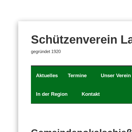
Zum
Inhalt
springen
Schützenverein La
gegründet 1920
Aktuelles
Termine
Unser Verein
In der Region
Kontakt