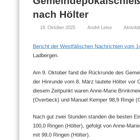
Gemeindepokalschieße
nach Hölter
18. Oktober 2025
André Leise
Aktivitä
Bericht der West­fälis­chen Nachricht­en vom 
Ladbergen.
Am 9. Okto­ber fand die Rück­runde des Gemein
der Hin­runde vom 8. März lautete Höl­ter vor 
diesem Zeit­punkt waren Anne-Marie Brinkmeier
(Over­beck) und Manuel Kem­per 98,9 Ringe (O
Nach gut zwei Stun­den standen die besten Ein
100,0 Rin­gen (Höl­ter), gefol­gt von Anne-Mari
mit 99,0 Rin­gen (Höl­ter).