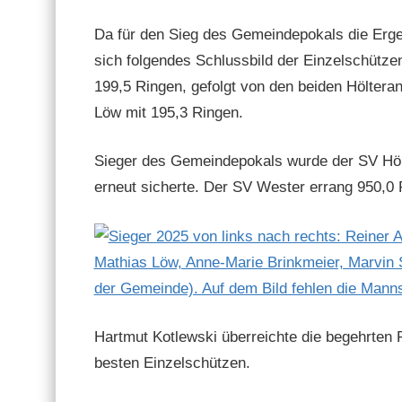
Da für den Sieg des Gemein­de­pokals die Erge
sich fol­gen­des Schluss­bild der Einzelschütz
199,5 Rin­gen, gefol­gt von den bei­den Höl­ter­a
Löw mit 195,3 Ringen.
Sieger des Gemein­de­pokals wurde der SV Höl­
erneut sicherte. Der SV West­er errang 950,0 
Hart­mut Kotlews­ki über­re­ichte die begehrten 
besten Einzelschützen.