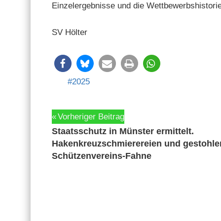
Einzel­ergeb­nisse und die Wet­tbe­werb­shis­to­rie
SV Höl­ter
2025
Beitragsnavigation
Vorheriger Beitrag
Staatsschutz in Münster ermittelt.
Hakenkreuzschmierereien und gestohle
Schützenvereins-Fahne