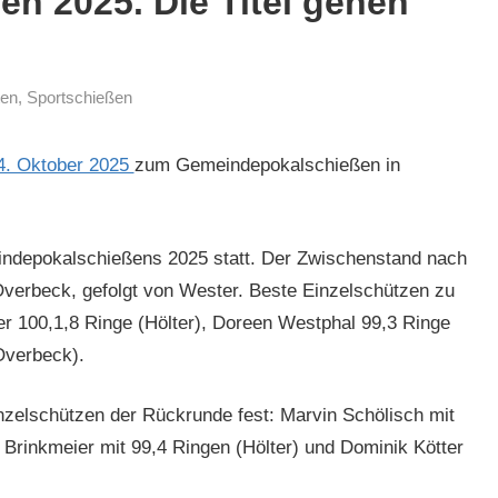
n 2025. Die Titel gehen
ten
,
Sportschießen
14. Okto­ber 2025
zum Gemein­de­pokalschießen in
­de­pokalschießens 2025 statt. Der Zwis­chen­stand nach
Over­beck, gefol­gt von West­er. Beste Einzelschützen zu
 100,1,8 Ringe (Höl­ter), Doreen West­phal 99,3 Ringe
ver­beck).
zelschützen der Rück­runde fest: Mar­vin Schölisch mit
e Brinkmeier mit 99,4 Rin­gen (Höl­ter) und Dominik Köt­ter