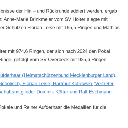
b­nisse der Hin – und Rück­runde addiert wer­den, ergab
en: Anne-Marie Brinkmeier vom SV Höl­ter siegte mit
n­er Schützen Flo­ri­an Leise mit 195,5 Rin­gen und Math­ias
ter mit 974,6 Rin­gen, der sich nach 2024 den Pokal
Ringe, gefol­gt vom SV Over­beck mit 935,6 Ringen.
Pokale und Rein­er Aufder­haar die Medaillen für die