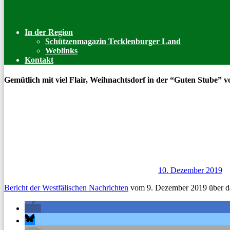
In der Region
Schützenmagazin Tecklenburger Land
Weblinks
Kontakt
Gemütlich mit viel Flair, Weihnachtsdorf in der “Guten Stube” 
10. Dezember 2019
Bericht der West­fälis­chen Nachricht­en
vom 9. Dezem­ber 2019 über da