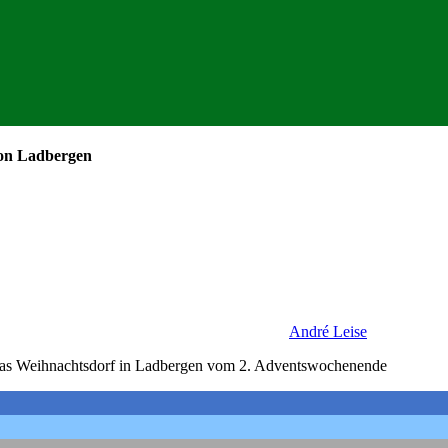
von Ladbergen
André Leise
s Wei­h­nachts­dorf in Lad­ber­gen vom 2. Adventswochenende