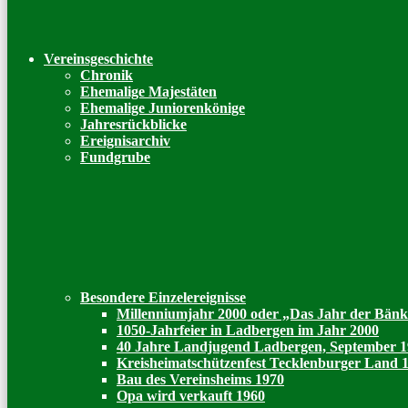
Vereinsgeschichte
Chronik
Ehemalige Majestäten
Ehemalige Juniorenkönige
Jahresrückblicke
Ereignisarchiv
Fundgrube
Besondere Einzelereignisse
Millenniumjahr 2000 oder „Das Jahr der Bän
1050-Jahrfeier in Ladbergen im Jahr 2000
40 Jahre Landjugend Ladbergen, September 
Kreisheimatschützenfest Tecklenburger Land 
Bau des Vereinsheims 1970
Opa wird verkauft 1960