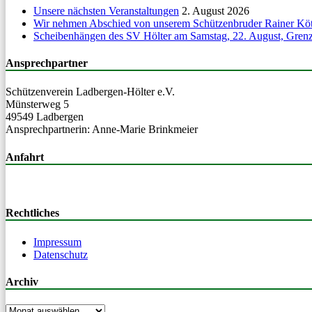
Unsere nächsten Veranstaltungen
2. August 2026
Wir nehmen Abschied von unserem Schützenbruder Rainer Köt
Scheibenhängen des SV Hölter am Samstag, 22. August, Grenzs
Ansprechpartner
Schützen­vere­in Lad­ber­gen-Höl­ter e.V.
Mün­ster­weg 5
49549 Ladbergen
Ansprech­part­ner­in: Anne-Marie Brinkmeier
Anfahrt
Rechtliches
Impressum
Datenschutz
Archiv
Archiv