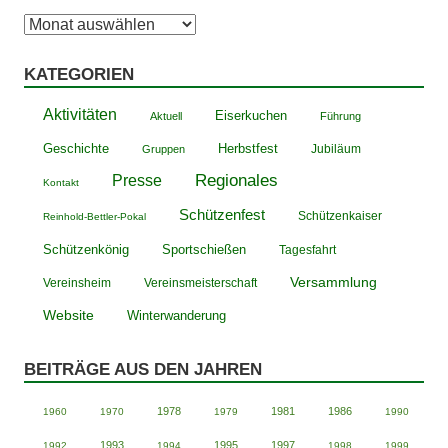
Archiv
KATEGORIEN
Aktivitäten
Eiserkuchen
Aktuell
Führung
Geschichte
Herbstfest
Jubiläum
Gruppen
Presse
Regionales
Kontakt
Schützenfest
Schützenkaiser
Reinhold-Bettler-Pokal
Schützenkönig
Sportschießen
Tagesfahrt
Versammlung
Vereinsheim
Vereinsmeisterschaft
Website
Winterwanderung
BEITRÄGE AUS DEN JAHREN
1978
1981
1986
1960
1970
1979
1990
1993
1995
1997
1992
1994
1998
1999