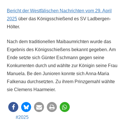
Bericht der West­fälis­chen Nachricht­en vom 29. April
2025
über das Königss­chießend es SV Ladbergen-
Hölter.
Nach dem tra­di­tionellen Maibaum­richt­en wurde das
Ergeb­nis des Königss­chießens bekan­nt gegeben. Am
Ende set­zte sich Gün­ter Eschmann gegen seine
Konkur­renten durch und wählte zur Köni­gin seine Frau
Manuela. Be den Junioren kon­nte sich Anna-Maria
Falke­nau durch­set­zten. Zu ihrem Prinzgemahl wählte
sie Clemens Haarmeier.
2025