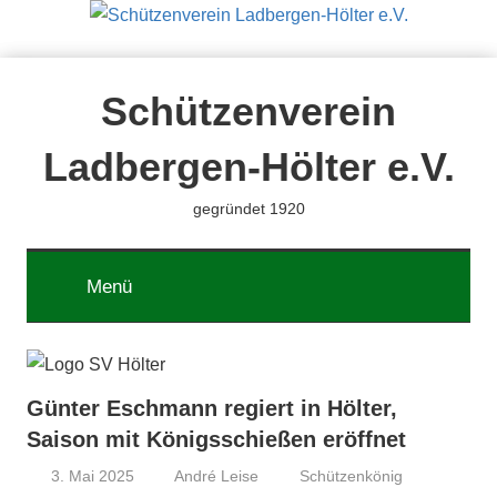
Zum
Inhalt
springen
Schützenverein
Ladbergen-Hölter e.V.
gegründet 1920
Menü
Günter Eschmann regiert in Hölter,
Saison mit Königsschießen eröffnet
3. Mai 2025
André Leise
Schützenkönig