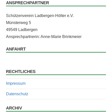
ANSPRECHPARTNER
Schützen­vere­in Lad­ber­gen-Höl­ter e.V.
Mün­ster­weg 5
49549 Ladbergen
Ansprech­part­ner­in: Anne-Marie Brinkmeier
ANFAHRT
RECHTLICHES
Impressum
Datenschutz
ARCHIV