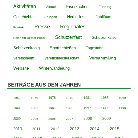
Aktivitäten
Eiserkuchen
Aktuell
Führung
Geschichte
Herbstfest
Jubiläum
Gruppen
Presse
Regionales
Kontakt
Schützenfest
Schützenkaiser
Reinhold-Bettler-Pokal
Schützenkönig
Sportschießen
Tagesfahrt
Versammlung
Vereinsheim
Vereinsmeisterschaft
Website
Winterwanderung
BEITRÄGE AUS DEN JAHREN
1978
1981
1986
1960
1970
1979
1990
1993
1995
1997
1992
1994
1998
1999
2008
2009
2000
2005
2006
2007
2013
2014
2015
2010
2011
2012