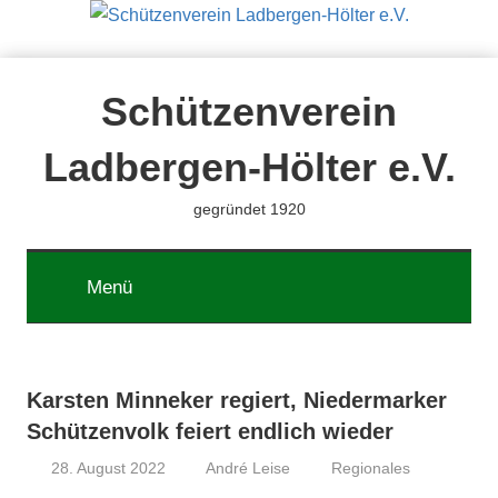
Zum
Inhalt
springen
Schützenverein
Ladbergen-Hölter e.V.
gegründet 1920
Menü
Karsten Minneker regiert, Niedermarker
Schützenvolk feiert endlich wieder
28. August 2022
André Leise
Regionales