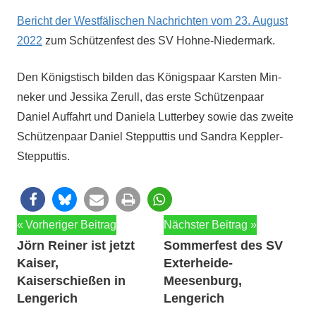
Bericht der West­fälis­chen Nachricht­en vom 23. August
2022
zum Schützen­fest des SV Hohne-Niedermark.
Den Königstisch bilden das Königspaar Karsten Min­
nek­er und Jes­si­ka Zerull, das erste Schützen­paar
Daniel Auf­fahrt und Daniela Lut­ter­bey sowie das zweite
Schützen­paar Daniel Step­put­tis und San­dra Keppler-
Stepputtis.
Beitragsnavigation
Vorheriger Beitrag
Nächster Beitrag
Jörn Reiner ist jetzt
Sommerfest des SV
Kaiser,
Exterheide-
Kaiserschießen in
Meesenburg,
Lengerich
Lengerich