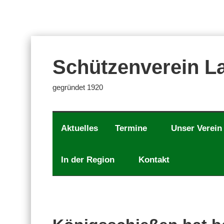
Zum
Inhalt
springen
Schützenverein La
gegründet 1920
Aktuelles
Termine
Unser Verein
In der Region
Kontakt