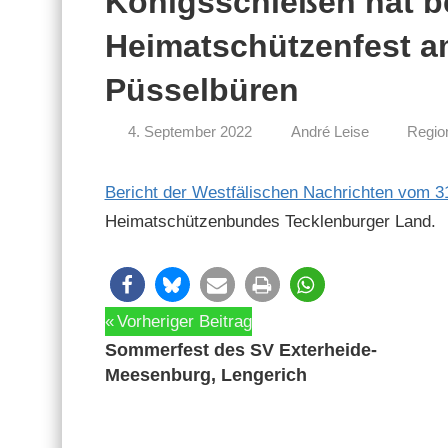
Königsschießen hat b
Heimatschützenfest am
Püsselbüren
4. September 2022
André Leise
Regio
Bericht der West­fälis­chen Nachricht­en vom 
Heimatschützen­bun­des Teck­len­burg­er Land.
Beitragsnavigation
Vorheriger Beitrag
Sommerfest des SV Exterheide-
Meesenburg, Lengerich