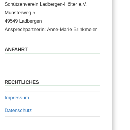
Schützen­vere­in Lad­ber­gen-Höl­ter e.V.
Mün­ster­weg 5
49549 Ladbergen
Ansprech­part­ner­in: Anne-Marie Brinkmeier
ANFAHRT
RECHTLICHES
Impressum
Datenschutz