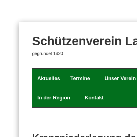
Zum
Inhalt
springen
Schützenverein La
gegründet 1920
Aktuelles
Termine
Unser Verein
In der Region
Kontakt