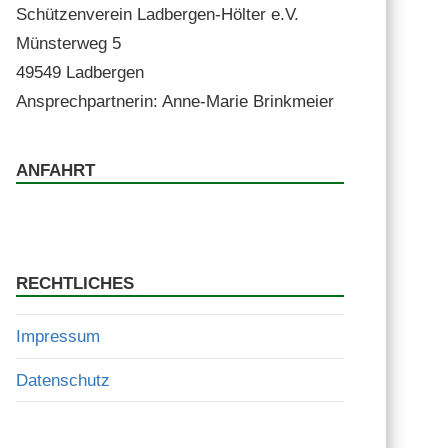
Schützen­vere­in Lad­ber­gen-Höl­ter e.V.
Mün­ster­weg 5
49549 Ladbergen
Ansprech­part­ner­in: Anne-Marie Brinkmeier
ANFAHRT
RECHTLICHES
Impressum
Datenschutz