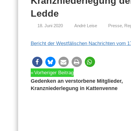
Kranzniederlegung de
Ledde
18. Juni 2020
André Leise
Presse
,
Reg
Bericht der West­fälis­chen Nachricht­en vom 1
Beitragsnavigation
Vorheriger Beitrag
Gedenken an verstorbene Mitglieder,
Kranzniederlegung in Kattenvenne