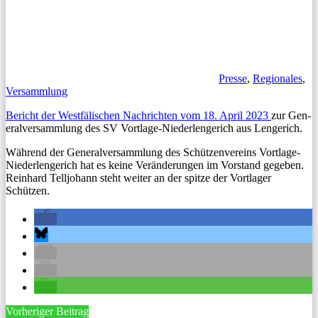
Presse
,
Regionales
,
Versammlung
Bericht der West­fälis­chen Nachricht­en vom 18. April 2023
zur Gen­
er­alver­samm­lung des SV Vort­lage-Nieder­len­gerich aus Lengerich.
Während der Gen­er­alver­samm­lung des Schützen­vere­ins Vort­lage-
Nieder­len­gerich hat es keine Verän­derun­gen im Vor­stand gegeben.
Rein­hard Telljo­hann ste­ht weit­er an der spitze der Vort­lager
Schützen.
Beitragsnavigation
Vorheriger Beitrag