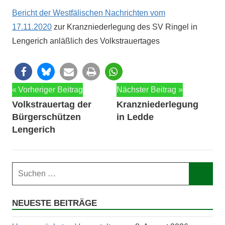
Bericht der West­fälis­chen Nachricht­en vom
17.11.2020
zur Kranznieder­legung des SV Ringel in
Lengerich anläßlich des Volkstrauertages
Beitragsnavigation
Vorheriger Beitrag
Nächster Beitrag
Volkstrauertag der
Kranzniederlegung
Bürgerschützen
in Ledde
Lengerich
Suchen
nach:
Such
NEUESTE BEITRÄGE