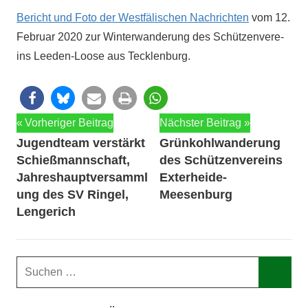
Bericht und Foto der West­fälis­chen Nachricht­en
vom 12.
Feb­ru­ar 2020 zur Win­ter­wan­derung des Schützen­vere­
ins Lee­den-Loose aus Tecklenburg.
Beitragsnavigation
Vorheriger Beitrag
Nächster Beitrag
Jugendteam verstärkt
Grünkohlwanderung
Schießmannschaft,
des Schützenvereins
Jahreshauptversamml
Exterheide-
ung des SV Ringel,
Meesenburg
Lengerich
Suchen
nach:
Such