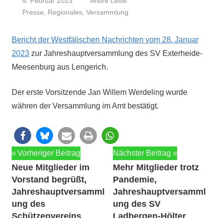
4. Februar 2023
André Leise
Presse
,
Regionales
,
Versammlung
Bericht der West­fälis­chen Nachricht­en vom 28. Jan­u­ar
2023
zur Jahre­shauptver­samm­lung des SV Exter­hei­de-
Meesen­burg aus Lengerich.
Der erste Vor­sitzende Jan Willem Werdel­ing wurde
währen der Ver­samm­lung im Amt bestätigt.
Beitragsnavigation
Vorheriger Beitrag
Nächster Beitrag
Neue Mitglieder im
Mehr Mitglieder trotz
Vorstand begrüßt,
Pandemie,
Jahreshauptversamml
Jahreshauptversamml
ung des
ung des SV
Schützenvereins
Ladbergen-Hölter