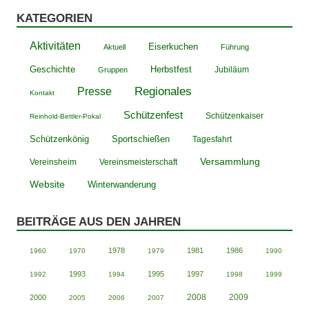
KATEGORIEN
Aktivitäten
Eiserkuchen
Aktuell
Führung
Geschichte
Herbstfest
Jubiläum
Gruppen
Presse
Regionales
Kontakt
Schützenfest
Schützenkaiser
Reinhold-Bettler-Pokal
Schützenkönig
Sportschießen
Tagesfahrt
Versammlung
Vereinsheim
Vereinsmeisterschaft
Website
Winterwanderung
BEITRÄGE AUS DEN JAHREN
1978
1981
1986
1960
1970
1979
1990
1993
1995
1997
1992
1994
1998
1999
2008
2009
2000
2005
2006
2007