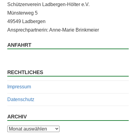
Schützen­vere­in Lad­ber­gen-Höl­ter e.V.
Mün­ster­weg 5
49549 Ladbergen
Ansprech­part­ner­in: Anne-Marie Brinkmeier
ANFAHRT
RECHTLICHES
Impressum
Datenschutz
ARCHIV
Archiv