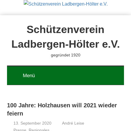
Zum
Inhalt
springen
Schützenverein
Ladbergen-Hölter e.V.
gegründet 1920
Menü
100 Jahre: Holzhausen will 2021 wieder
feiern
13. September 2020
André Leise
Presse
,
Regionales