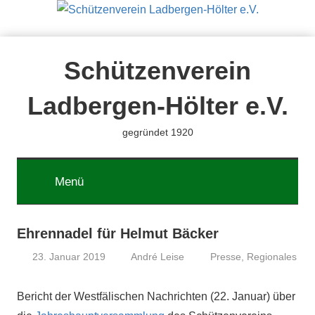
Zum
Inhalt
springen
Schützenverein
Ladbergen-Hölter e.V.
gegründet 1920
Menü
Ehrennadel für Helmut Bäcker
23. Januar 2019
André Leise
Presse
,
Regionales
Bericht der West­fälis­chen Nachricht­en (22. Jan­u­ar) über