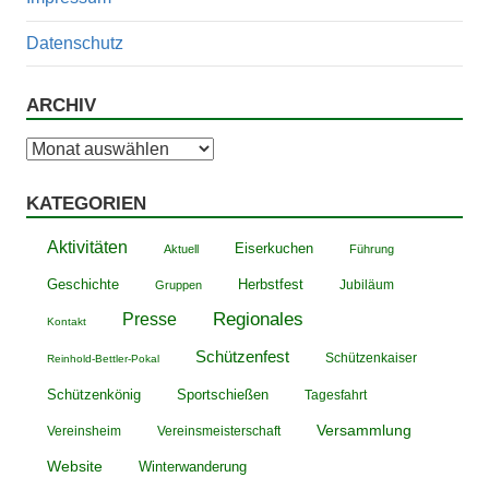
Datenschutz
ARCHIV
Archiv
KATEGORIEN
Aktivitäten
Eiserkuchen
Aktuell
Führung
Geschichte
Herbstfest
Jubiläum
Gruppen
Presse
Regionales
Kontakt
Schützenfest
Schützenkaiser
Reinhold-Bettler-Pokal
Schützenkönig
Sportschießen
Tagesfahrt
Versammlung
Vereinsheim
Vereinsmeisterschaft
Website
Winterwanderung