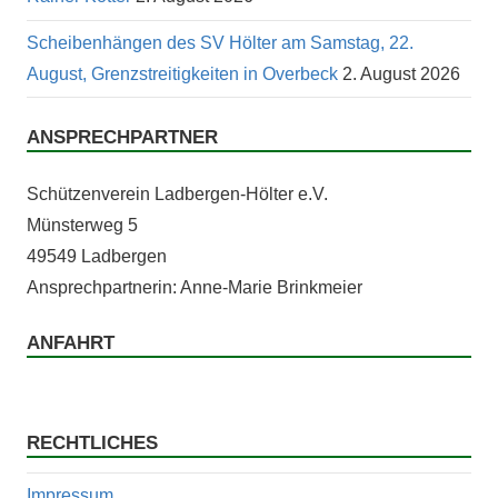
Scheibenhängen des SV Hölter am Samstag, 22.
August, Grenzstreitigkeiten in Overbeck
2. August 2026
ANSPRECHPARTNER
Schützen­vere­in Lad­ber­gen-Höl­ter e.V.
Mün­ster­weg 5
49549 Ladbergen
Ansprech­part­ner­in: Anne-Marie Brinkmeier
ANFAHRT
RECHTLICHES
Impressum