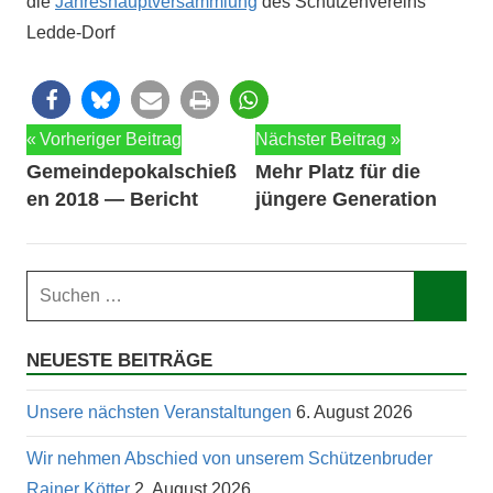
die
Jahre­shauptver­samm­lung
des Schützen­vere­ins
Ledde-Dorf
Beitragsnavigation
Vorheriger Beitrag
Nächster Beitrag
Gemeindepokalschieß
Mehr Platz für die
en 2018 — Bericht
jüngere Generation
Suchen
nach:
Such
NEUESTE BEITRÄGE
Unsere nächsten Veranstaltungen
6. August 2026
Wir nehmen Abschied von unserem Schützenbruder
Rainer Kötter
2. August 2026