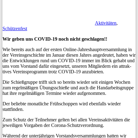
Aktivitäten
,
Schützenfest
Wir geben uns COVID-19 noch nicht geschla­gen!
!
Wie bere­its auch auf der ersten Online-Jahre­shauptver­samm­lung in
der Vere­ins­geschichte im Jan­u­ar diesen Jahres angedeutet, haben wir
die Entwick­lun­gen rund um COVID-19 immer im Blick gehabt und
uns vom Vor­stand dafür einge­set­zt, unseren Mit­gliedern ein attrak­
tives Vere­in­spro­gramm trotz COVID-19 anzubieten.
Die Schieß­gruppe trifft sich so bere­its wieder seit eini­gen Wochen
zum regelmäßi­gen Übungss­chieße und auch die Han­dar­beits­gruppe
hat ihre regelmäßi­gen Ter­mine wieder aufgenommen.
Der beliebte monatliche Früh­schop­pen wird eben­falls wieder
stattfinden.
Zum Schutz der Teil­nehmer gel­ten bei allen Vere­in­sak­tiv­itäten die
jew­eili­gen Vor­gaben der Corona-Schutzverordnung.
Während der unter­jähri­gen Vor­standsver­samm­lun­gen hat­ten wir