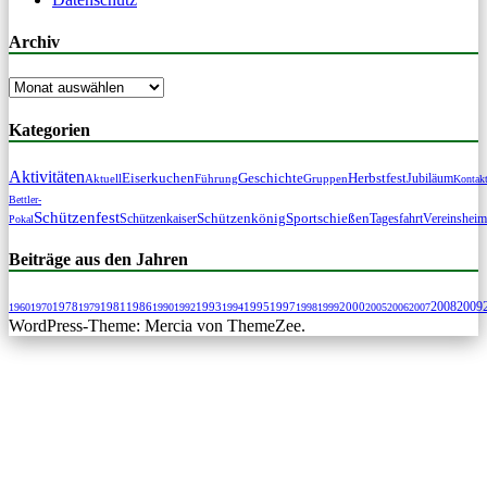
Archiv
Archiv
Kategorien
Aktivitäten
Geschichte
Eiserkuchen
Herbstfest
Jubiläum
Aktuell
Führung
Gruppen
Kontak
Bettler-
Schützenfest
Schützenkönig
Sportschießen
Tagesfahrt
Schützenkaiser
Vereinsheim
Pokal
Beiträge aus den Jahren
2009
1978
1981
1986
1993
1995
1997
2000
2008
1960
1970
1979
1990
1992
1994
1998
1999
2005
2006
2007
WordPress-Theme: Mercia von ThemeZee.