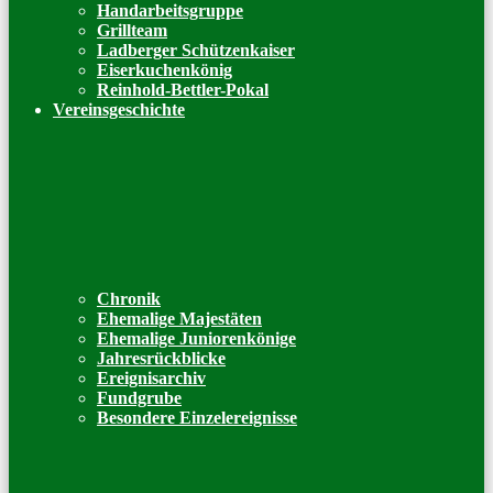
Handarbeitsgruppe
Grillteam
Ladberger Schützenkaiser
Eiserkuchenkönig
Reinhold-Bettler-Pokal
Vereinsgeschichte
Chronik
Ehemalige Majestäten
Ehemalige Juniorenkönige
Jahresrückblicke
Ereignisarchiv
Fundgrube
Besondere Einzelereignisse