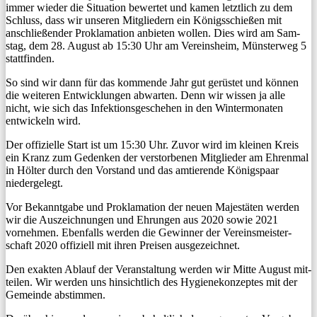
immer wieder die Sit­u­a­tion bew­ertet und kamen let­ztlich zu dem
Schluss, dass wir unseren Mit­gliedern ein Königss­chießen mit
anschließen­der Prokla­ma­tion anbi­eten wollen. Dies wird am Sam­
stag, dem 28. August ab 15:30 Uhr am Vere­in­sheim, Mün­ster­weg 5
stattfinden.
So sind wir dann für das kom­mende Jahr gut gerüstet und kön­nen
die weit­eren Entwick­lun­gen abwarten. Denn wir wis­sen ja alle
nicht, wie sich das Infek­tion­s­geschehen in den Win­ter­monat­en
entwick­eln wird.
Der offizielle Start ist um 15:30 Uhr. Zuvor wird im kleinen Kreis
ein Kranz zum Gedenken der ver­stor­be­nen Mit­glieder am Ehren­mal
in Höl­ter durch den Vor­stand und das amtierende Königspaar
niedergelegt.
Vor Bekan­nt­gabe und Prokla­ma­tion der neuen Majestäten wer­den
wir die Ausze­ich­nun­gen und Ehrun­gen aus 2020 sowie 2021
vornehmen. Eben­falls wer­den die Gewin­ner der Vere­ins­meis­ter­
schaft 2020 offiziell mit ihren Preisen ausgezeichnet.
Den exak­ten Ablauf der Ver­anstal­tung wer­den wir Mitte August mit­
teilen. Wir wer­den uns hin­sichtlich des Hygien­ekonzeptes mit der
Gemeinde abstimmen.