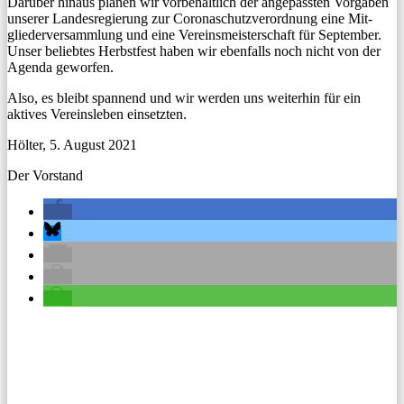
Darüber hin­aus pla­nen wir vor­be­haltlich der angepassten Vor­gaben
unser­er Lan­desregierung zur Coro­naschutzverord­nung eine Mit­
gliederver­samm­lung und eine Vere­ins­meis­ter­schaft für Sep­tem­ber.
Unser beliebtes Herb­st­fest haben wir eben­falls noch nicht von der
Agen­da geworfen.
Also, es bleibt span­nend und wir wer­den uns weit­er­hin für ein
aktives Vere­insleben einsetzten.
Höl­ter, 5. August 2021
Der Vor­stand