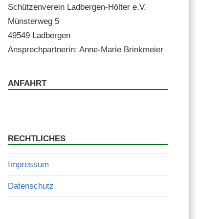
Schützen­vere­in Lad­ber­gen-Höl­ter e.V.
Mün­ster­weg 5
49549 Ladbergen
Ansprech­part­ner­in: Anne-Marie Brinkmeier
ANFAHRT
RECHTLICHES
Impressum
Datenschutz