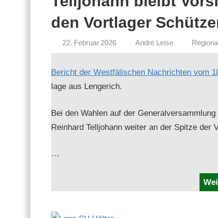
Telljohann bleibt Vors
den Vortlager Schütze
22. Februar 2026
André Leise
Regiona
Bericht der West­fälis­chen Nachricht­en vom 18
lage aus Lengerich.
Bei den Wahlen auf der Gen­er­alver­samm­lung 
Rein­hard Telljo­hann weit­er an der Spitze der 
…
Wei