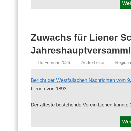
Wei
Zuwachs für Liener S
Jahreshauptversamml
15. Februar 2026
André Leise
Regiona
Bericht der West­fälis­chen Nachricht­en vom 9.
Lienen von 1893.
Der älteste beste­hende Vere­in Lienen kon­n
Wei