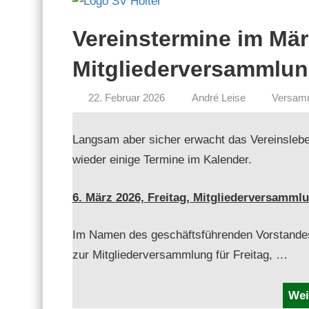
Vereinstermine im Mär
Mitgliederversammlun
22. Februar 2026
André Leise
Versam
Langsam aber sich­er erwacht das Vere­inslebe
wieder einige Ter­mine im Kalender.
6. März 2026, Fre­itag, Mitgliederversamml
Im Namen des geschäfts­führen­den Vor­standes 
zur Mit­gliederver­samm­lung für Fre­itag, …
Wei