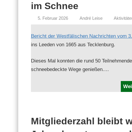
im Schnee
5. Februar 2026
André Leise
Aktivitäte
Bericht der West­fälis­chen Nachricht­en vom 3.
ins Lee­den von 1665 aus Tecklenburg.
Dieses Mal kon­nten die rund 50 Teil­nehmenden
schneebe­deck­te Wege genießen.…
Wei
Mitgliederzahl bleibt 