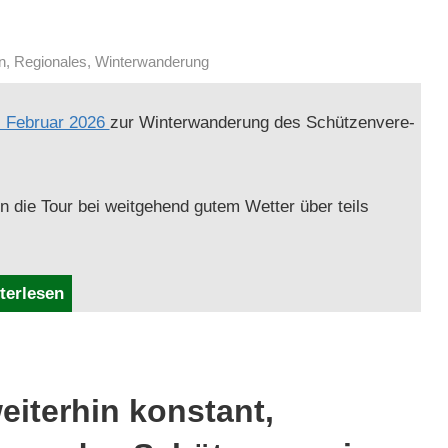
n
,
Regionales
,
Winterwanderung
 Feb­ru­ar 2026
zur Win­ter­wan­derung des Schützen­vere­
 die Tour bei weit­ge­hend gutem Wet­ter über teils
terlesen
weiterhin konstant,