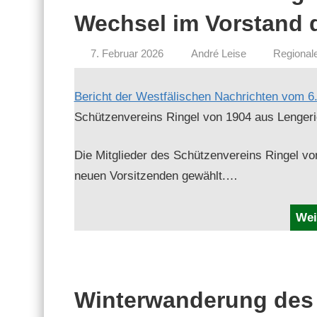
Wechsel im Vorstand 
7. Februar 2026
André Leise
Regional
Bericht der West­fälis­chen Nachricht­en vom 6.
Schützen­vere­ins Ringel von 1904 aus Lengeri
Die Mit­glieder des Schützen­vere­ins Ringel v
neuen Vor­sitzen­den gewählt.…
Wei
Winterwanderung des