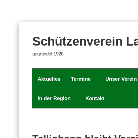
Zum
Inhalt
springen
Schützenverein La
gegründet 1920
Aktuelles
Termine
Unser Verein
In der Region
Kontakt