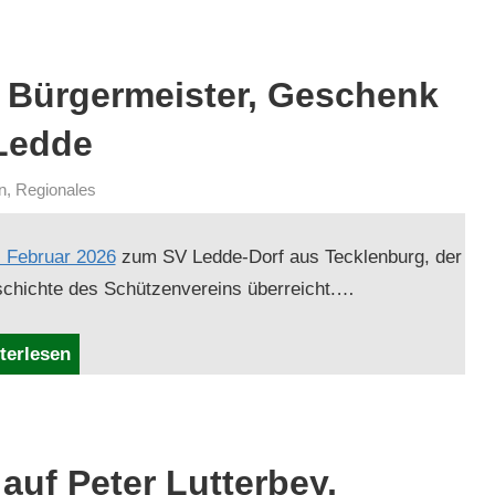
 Bürgermeister, Geschenk
Ledde
n
,
Regionales
 Feb­ru­ar 2026
zum SV Led­de-Dorf aus Teck­len­burg, der
schichte des Schützen­vere­ins überreicht.…
terlesen
auf Peter Lutterbey,