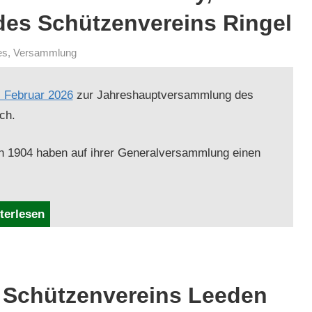
des Schützenvereins Ringel
es
,
Versammlung
 Feb­ru­ar 2026
zur Jahre­shauptver­samm­lung des
ch.
on 1904 haben auf ihrer Gen­er­alver­samm­lung einen
terlesen
 Schützenvereins Leeden