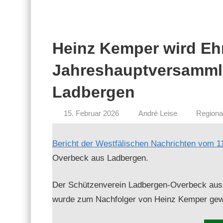
Heinz Kemper wird Ehr
Jahreshauptversamml
Ladbergen
15. Februar 2026
André Leise
Regiona
Bericht der West­fälis­chen Nachricht­en vom 1
Over­beck aus Ladbergen.
Der Schützen­vere­in Lad­ber­gen-Over­beck aus
wurde zum Nach­fol­ger von Heinz Kem­per ge