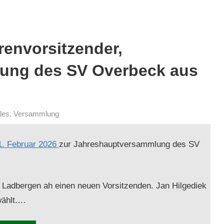
envorsitzender,
ung des SV Overbeck aus
les
,
Versammlung
1. Feb­ru­ar 2026
zur Jahre­shauptver­samm­lung des SV
 Lad­ber­gen ah einen neuen Vor­sitzen­den. Jan Hilgediek
wählt.…