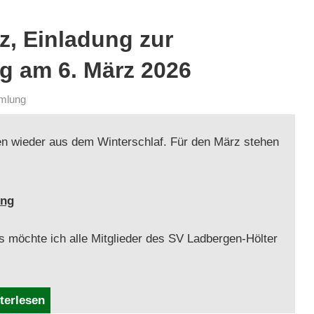
z, Einladung zur
g am 6. März 2026
mlung
n wieder aus dem Win­ter­schlaf. Für den März ste­hen
ung
möchte ich alle Mit­glieder des SV Lad­ber­gen-Höl­ter
terlesen