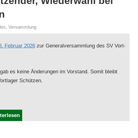
itzender, Wiederwahl bei
n
les
,
Versammlung
. Feb­ru­ar 2026
zur Gen­er­alver­samm­lung des SV Vort­
gab es keine Änderun­gen im Vor­stand. Somit bleibt
Vort­lager Schützen.
terlesen