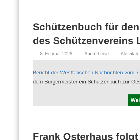
Schützenbuch für den
des Schützenvereins 
8. Februar 2026
André Leise
Aktivitäte
Bericht der West­fälis­chen Nachricht­en vom 7.
dem Bürg­er­meis­ter ein Schützen­buch zur Ge
Wei
Frank Osterhaus folgt 