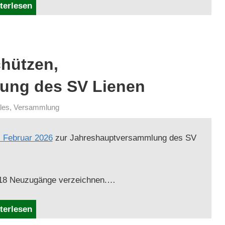
terlesen
chützen,
ung des SV Lienen
les
,
Versammlung
 Feb­ru­ar 2026
zur Jahre­shauptver­samm­lung des SV
te 18 Neuzugänge verzeichnen.…
terlesen