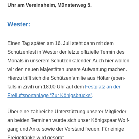
Uhr am Vere­in­sheim, Mün­ster­weg 5.
West­er:
Einen Tag später, am 16. Juli ste­ht dann mit dem
Schützen­fest in West­er der let­zte offizielle Ter­min des
Monats in unserem Schützenkalen­der. Auch hier wollen
wir den neuen Majestäten unsere Aufwartung machen.
Hierzu trifft sich die Schützen­fam­i­lie aus Höl­ter (eben­
falls in Ziv­il) um 18:00 Uhr auf dem
Fest­platz an der
Freiluft­sportan­lage “Zur Königs­brücke”
.
Über eine zahlre­iche Unter­stützung unser­er Mit­glieder
an bei­den Ter­mi­nen würde sich unser Königspaar Wolf­
gang und Anke sowie der Vor­stand freuen. Für einige
Freigetränke wird gesorgt.