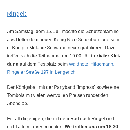
Ringel:
Am Sam­stag, dem 15. Juli möchte die Schützen­fam­i­lie
aus Höl­ter dem neuen König Nico Schön­born und sein­
er Köni­gin Melanie Schwane­mey­er grat­ulieren. Dazu
tre­f­fen sich die Teil­nehmer um 19:00 Uhr
in zivil­er Klei­
dung
auf dem Fest­platz beim
Wald­ho­tel Hilge­mann,
Ringel­er Straße 197 in Lengerich
.
Der Königs­ball mit der Par­ty­band “Impress” sowie eine
Tombo­la mit vie­len wertvollen Preisen run­det den
Abend ab.
Für all diejeni­gen, die mit dem Rad nach Ringel und
nicht allein fahren möcht­en:
Wir tre­f­fen uns um 18:30