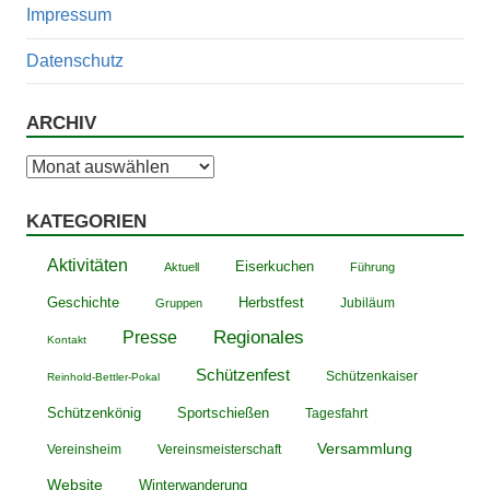
Impressum
Datenschutz
ARCHIV
Archiv
KATEGORIEN
Aktivitäten
Eiserkuchen
Aktuell
Führung
Geschichte
Herbstfest
Jubiläum
Gruppen
Presse
Regionales
Kontakt
Schützenfest
Schützenkaiser
Reinhold-Bettler-Pokal
Schützenkönig
Sportschießen
Tagesfahrt
Versammlung
Vereinsheim
Vereinsmeisterschaft
Website
Winterwanderung