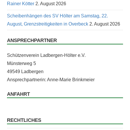
Rainer Kötter
2. August 2026
Scheibenhängen des SV Hölter am Samstag, 22.
August, Grenzstreitigkeiten in Overbeck
2. August 2026
ANSPRECHPARTNER
Schützen­vere­in Lad­ber­gen-Höl­ter e.V.
Mün­ster­weg 5
49549 Ladbergen
Ansprech­part­ner­in: Anne-Marie Brinkmeier
ANFAHRT
RECHTLICHES