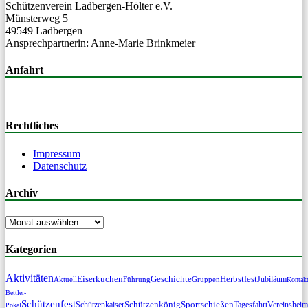
Schützen­vere­in Lad­ber­gen-Höl­ter e.V.
Mün­ster­weg 5
49549 Ladbergen
Ansprech­part­ner­in: Anne-Marie Brinkmeier
Anfahrt
Rechtliches
Impressum
Datenschutz
Archiv
Archiv
Kategorien
Aktivitäten
Geschichte
Eiserkuchen
Herbstfest
Jubiläum
Aktuell
Führung
Gruppen
Kontak
Bettler-
Schützenfest
Schützenkönig
Sportschießen
Tagesfahrt
Schützenkaiser
Vereinsheim
Pokal