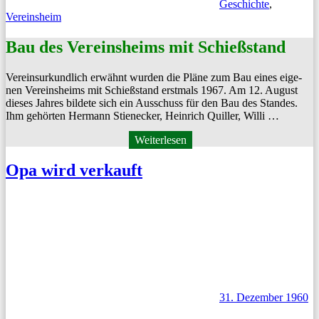
Geschichte
,
Vereinsheim
Bau des Vereinsheims mit Schießstand
Vere­in­surkundlich erwäh­nt wur­den die Pläne zum Bau eines eige­
nen Vere­in­sheims mit Schieß­s­tand erst­mals 1967. Am 12. August
dieses Jahres bildete sich ein Auss­chuss für den Bau des Standes.
Ihm gehörten Her­mann Stie­neck­er, Hein­rich Quiller, Willi …
Weiterlesen
Opa wird verkauft
31. Dezember 1960