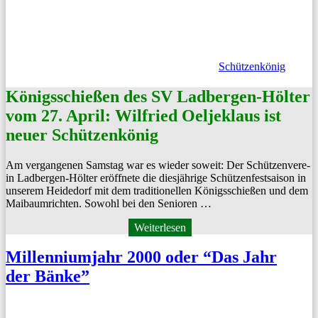
Schützenkönig
Königsschießen des SV Ladbergen-Hölter
vom 27. April: Wilfried Oeljeklaus ist
neuer Schützenkönig
Am ver­gan­genen Sam­stag war es wieder soweit: Der Schützen­vere­
in Lad­ber­gen-Höl­ter eröffnete die diesjährige Schützen­fest­sai­son in
unserem Hei­de­dorf mit dem tra­di­tionellen Königss­chießen und dem
Maibaum­richt­en. Sowohl bei den Senioren …
Weiterlesen
Millenniumjahr 2000 oder “Das Jahr
der Bänke”