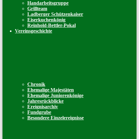
Handarbeitsgruppe
Grillteam
Ladberger Schützenkaiser
Eiserkuchenkönig
Reinhold-Bettler-Pokal
Vereinsgeschichte
Chronik
Ehemalige Majestäten
Ehemalige Juniorenkönige
Jahresrückblicke
Ereignisarchiv
Fundgrube
Besondere Einzelereignisse