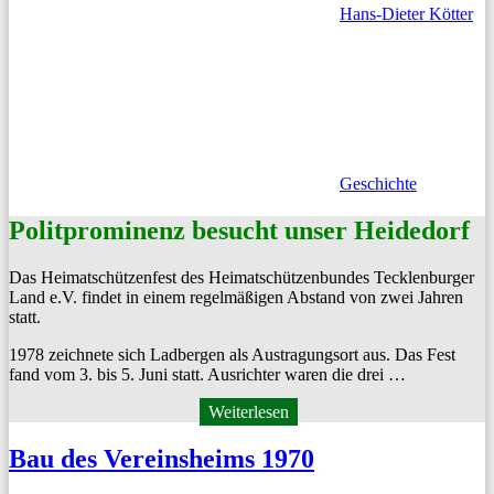
Hans-Dieter Kötter
Geschichte
Politprominenz besucht unser Heidedorf
Das Heimatschützen­fest des Heimatschützen­bun­des Teck­len­burg­er
Land e.V. find­et in einem regelmäßi­gen Abstand von zwei Jahren
statt.
1978 zeich­nete sich Lad­ber­gen als Aus­tra­gung­sort aus. Das Fest
fand vom 3. bis 5. Juni statt. Aus­richter waren die drei …
Weiterlesen
Bau des Vereinsheims 1970