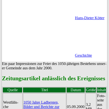
Hans-Dieter Kötter
Geschichte
Ein paar Impres­sio­nen zur Feier des 1050-jähri­gen Beste­hens unser­
er Gemeinde aus dem Jahr 2000.
Zeitungsartikel anlässlich des Ereignisses
Quelle
Titel
Datum
Größe
Inhalt
Foto­
seite
West­fälis­
1050 Jahre Lad­ber­gen,
3,2
aus
che
Bilder und Berichte zur
05.09.2000
MB
der