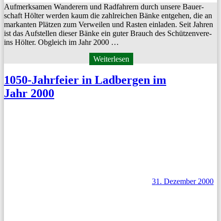
Aufmerk­samen Wan­der­ern und Rad­fahrern durch unsere Bauer­
schaft Höl­ter wer­den kaum die zahlre­ichen Bänke ent­ge­hen, die an
markan­ten Plätzen zum Ver­weilen und Ras­ten ein­laden. Seit Jahren
ist das Auf­stellen dieser Bänke ein guter Brauch des Schützen­vere­
ins Höl­ter. Obgle­ich im Jahr 2000 …
Weiterlesen
1050-Jahrfeier in Ladbergen im
Jahr 2000
31. Dezember 2000