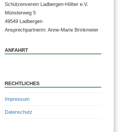
Schützen­vere­in Lad­ber­gen-Höl­ter e.V.
Mün­ster­weg 5
49549 Ladbergen
Ansprech­part­ner­in: Anne-Marie Brinkmeier
ANFAHRT
RECHTLICHES
Impressum
Datenschutz