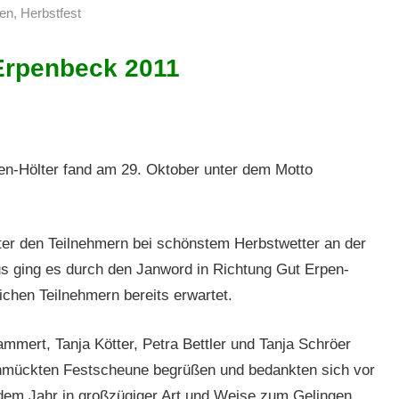
ten
,
Herbstfest
 Erpenbeck 2011
gen-Höl­ter fand am 29. Okto­ber unter dem Mot­to
ter den Teil­nehmern bei schön­stem Herb­st­wet­ter an der
s ging es durch den Jan­word in Rich­tung Gut Erpen­
ichen Teil­nehmern bere­its erwartet.
m­mert, Tan­ja Köt­ter, Petra Bet­tler und Tan­ja Schröer
chmück­ten Festsche­une begrüßen und bedank­ten sich vor
 jedem Jahr in großzügiger Art und Weise zum Gelin­gen