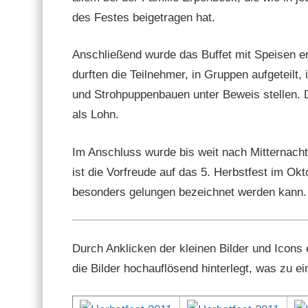
des Festes beige­tra­gen hat.
Anschließend wurde das Buf­fet mit Speisen ent
durften die Teil­nehmer, in Grup­pen aufgeteilt,
und Stroh­pup­pen­bauen unter Beweis stellen. D
als Lohn.
Im Anschluss wurde bis weit nach Mit­ter­nacht 
ist die Vor­freude auf das 5. Herb­st­fest im O
beson­ders gelun­gen beze­ich­net wer­den kann.
Durch Anklick­en der kleinen Bilder und Icons er
die Bilder hochau­flösend hin­ter­legt, was zu ei