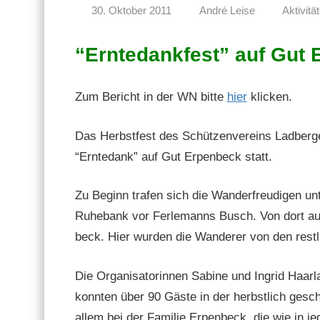
30. Oktober 2011
André Leise
Aktivitä
“Erntedankfest” auf Gut
Zum Bericht in der WN bitte
hier
klicken.
Das Herb­st­fest des Schützen­vere­ins Lad­ber­
“Erntedank” auf Gut Erpen­beck statt.
Zu Beginn trafen sich die Wan­der­freudi­gen un
Ruhe­bank vor Fer­le­manns Busch. Von dort au
beck. Hier wur­den die Wan­der­er von den restl
Die Organ­isatorin­nen Sabine und Ingrid Haar­la
kon­nten über 90 Gäste in der herb­stlich ges
allem bei der Fam­i­lie Erpen­beck, die wie in