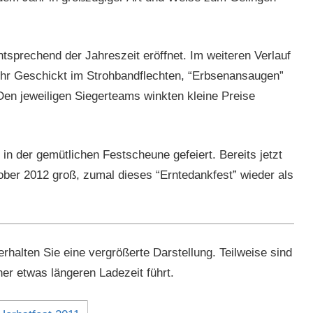
sprechend der Jahreszeit eröffnet. Im weit­eren Ver­lauf
 ihr Geschickt im Stro­hband­flecht­en, “Erb­se­nansaugen”
en jew­eili­gen Siegerteams wink­ten kleine Preise
in der gemütlichen Festsche­une gefeiert. Bere­its jet­zt
kto­ber 2012 groß, zumal dieses “Erntedank­fest” wieder als
hal­ten Sie eine ver­größerte Darstel­lung. Teil­weise sind
n­er etwas län­geren Ladezeit führt.